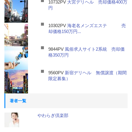
10732PV
大宮デリヘル 売却価格400万
円
10302PV
海老名メンズエステ 売
却価格150万円...
9844PV
風俗求人サイト2系統 売却価
格350万円
9560PV
新宿デリヘル 無償譲渡（期間
限定募集）
著者一覧
やわらぎ倶楽部