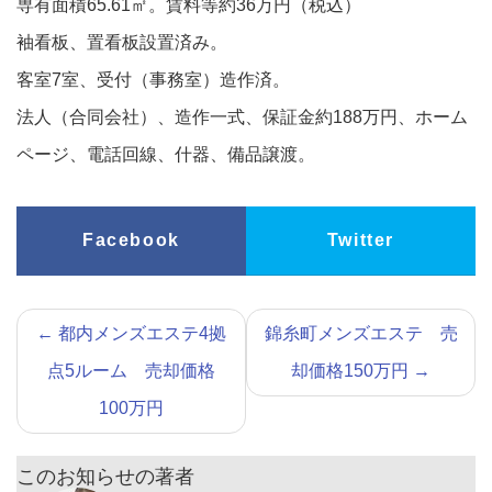
専有面積65.61㎡。賃料等約36万円（税込）
袖看板、置看板設置済み。
客室7室、受付（事務室）造作済。
法人（合同会社）、造作一式、保証金約188万円、ホーム
ページ、電話回線、什器、備品譲渡。
Facebook
Twitter
←
都内メンズエステ4拠
錦糸町メンズエステ 売
点5ルーム 売却価格
却価格150万円
→
100万円
このお知らせの著者