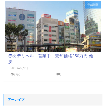
売却情報
赤羽デリヘル 営業中 売却価格250万円 他
決...
2019年5月1日
8790
0
アーカイブ