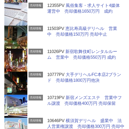
12355PV
風俗集客・求人サイト4媒体
売却情報
運営中 売却価格1650万円 成約
11503PV
恵比寿高級デリヘル 営業
売却情報
中 売却価格150万円 売却中止
11026PV
新宿歌舞伎町レンタルルー
売却情報
ム 営業中 売却価格550万円 成約
10777PV
大手デリヘルFC本店2ブラン
売却情報
ド 売却価格1800万円他決
10719PV
新宿メンズエステ 営業中フ
売却情報
ル譲渡 売却価格400万円 売却保留
10646PV
横須賀デリヘル 盛業中 法
売却情報
人営業権譲渡 売却価格300万円 売却中