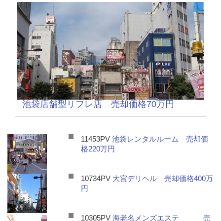
池袋店舗型リフレ店 売却価格70万円
11453PV
池袋レンタルルーム 売却価
格220万円
10734PV
大宮デリヘル 売却価格400万
円
10305PV
海老名メンズエステ 売