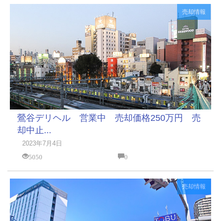
売却情報
鶯谷デリヘル 営業中 売却価格250万円 売
却中止...
2023年7月4日
5050
0
売却情報