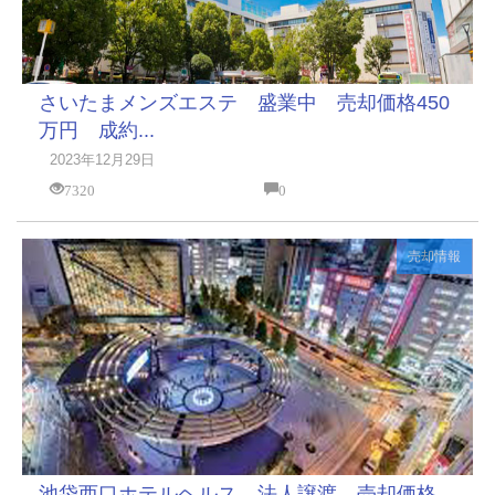
さいたまメンズエステ 盛業中 売却価格450
万円 成約...
2023年12月29日
7320
0
売却情報
池袋西口ホテルヘルス 法人譲渡 売却価格