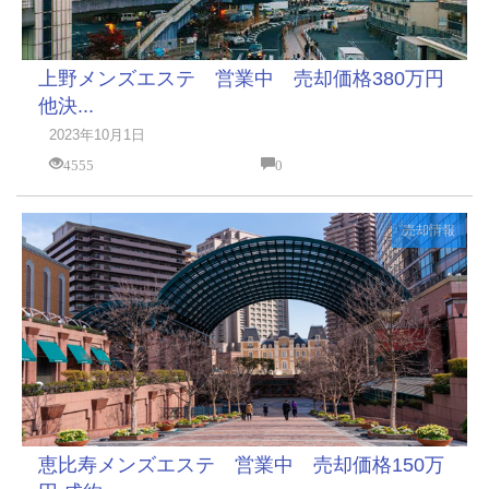
上野メンズエステ 営業中 売却価格380万円
他決...
2023年10月1日
4555
0
売却情報
恵比寿メンズエステ 営業中 売却価格150万