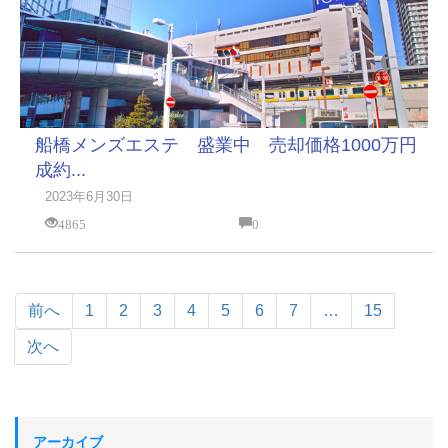
船橋メンズエステ 盛業中 売却価格1000万円
成約...
2023年6月30日
4865
0
前へ
1
2
3
4
5
6
7
…
15
次へ
アーカイブ