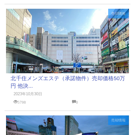
売却情報
北千住メンズエステ（承諾物件）売却価格50万
円 他決...
2023年10月30日
5798
0
売却情報