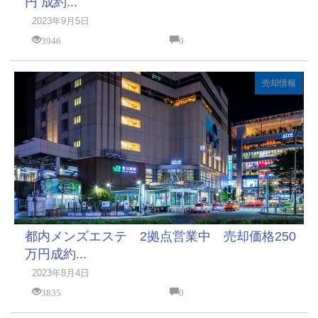
円 成約...
2023年9月5日
3946
0
売却情報
都内メンズエステ 2拠点営業中 売却価格250
万円成約...
2023年8月4日
3835
0