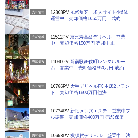
12368PV
風俗集客・求人サイト4媒体
売却情報
運営中 売却価格1650万円 成約
11512PV
恵比寿高級デリヘル 営業
売却情報
中 売却価格150万円 売却中止
11040PV
新宿歌舞伎町レンタルルー
売却情報
ム 営業中 売却価格550万円 成約
10786PV
大手デリヘルFC本店2ブラン
売却情報
ド 売却価格1800万円他決
10734PV
新宿メンズエステ 営業中フ
売却情報
ル譲渡 売却価格400万円 売却保留
10658PV
横須賀デリヘル 盛業中 法
売却情報