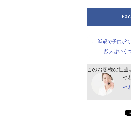
Fa
←
83歳で子供が
一般人はいく
このお客様の担当
や
や