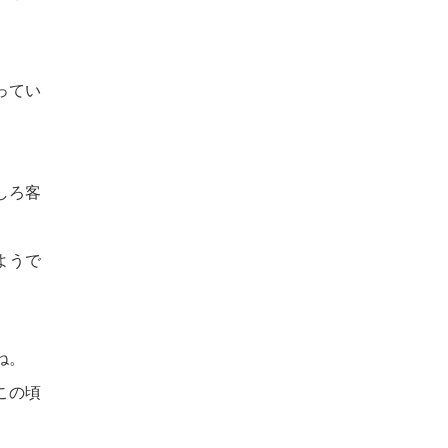
ってい
しろ客
ようで
ね。
この頃