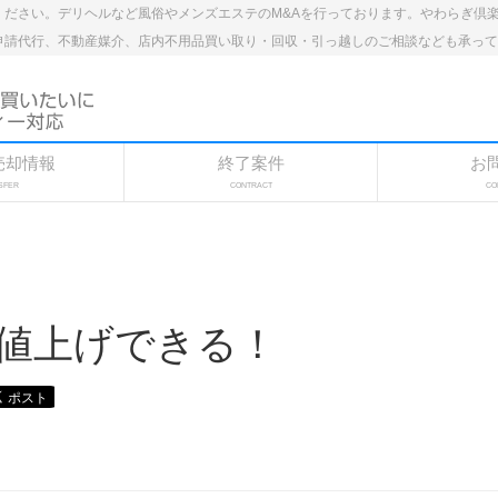
ください。デリヘルなど風俗やメンズエステのM&Aを行っております。やわらぎ倶
申請代行、不動産媒介、店内不用品買い取り・回収・引っ越しのご相談なども承っ
売却情報
終了案件
お
SFER
CONTRACT
CO
値上げできる！